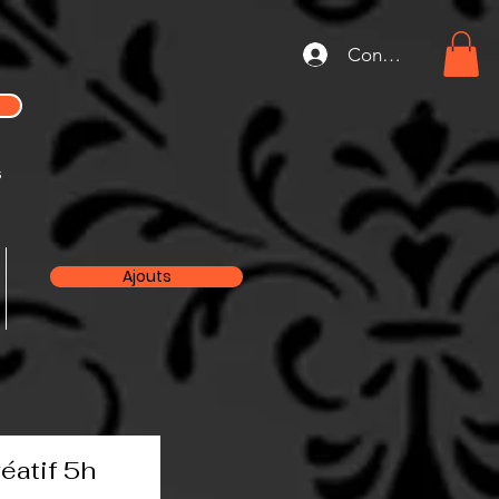
Connexion
s
Ajouts
éatif 5h