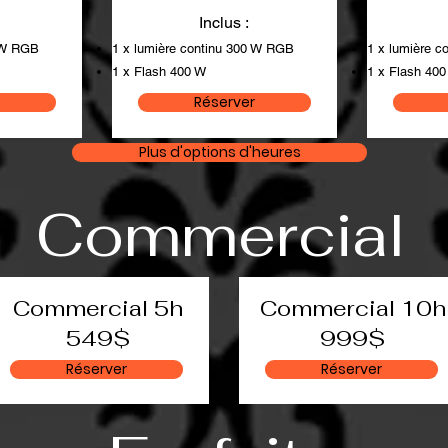
Inclus :
0 W RGB
1 x lumière continu 300 W RGB
1 x lumière 
1 x Flash 400 W
1 x Flash 400
Réserver
Plus d'options d'heures
Commercial
Commercial 5h
Commercial 10h
549$
999$
Réserver
Réserver