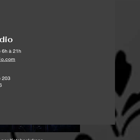
Ajouter au panier
dio
 6h à 21h
io.com
e 203
6
Aperçu rapide