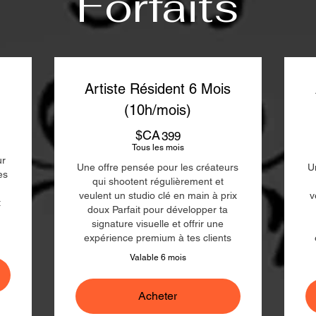
Forfaits
)
Artiste Résident 6 Mois
(10h/mois)
$CA
399$CA
399
Tous les mois
ur
Une offre pensée pour les créateurs
U
es
qui shootent régulièrement et
veulent un studio clé en main à prix
v
t
doux Parfait pour développer ta
signature visuelle et offrir une
expérience premium à tes clients
Valable 6 mois
Acheter