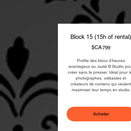
Block 15 (15h of rental
$CA
799$CA
799
Profite des blocs d’heures
avantageux au Juste B Studio po
créer sans te presser. Idéal pour l
photographes, vidéastes et
créateurs de contenu qui veulen
maximiser leur temps en studio.
Acheter