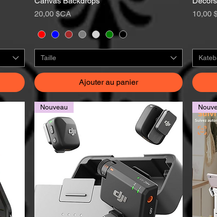
Canvas Backdrops
Décors
Prix
Prix
20,00 $CA
10,00 
Taille
Kateb
Ajouter au panier
Nouveau
Nouv