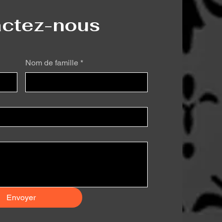
Ajouter au panier
ctez-nous
eau
Nom de famille
*
Envoyer
l Snoot
Aperçu rapide
$CA