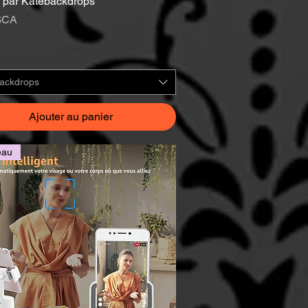
 par Katebackdrops
$CA
ackdrops
Ajouter au panier
eau