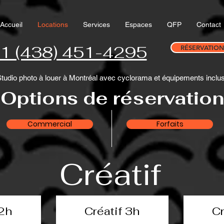
Accueil
Locations
Services
Espaces
QFP
Contact
1 (438) 451-4295
RÉSERVATION
tudio photo à louer à Montréal avec cyclorama et équipements inclu
Options de réservation
Commercial
Forfaits
Créatif
 2h
Créatif 3h
Cr