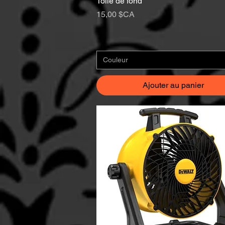
Toile de fond
Prix
15,00 $CA
Couleur
Ajouter au panier