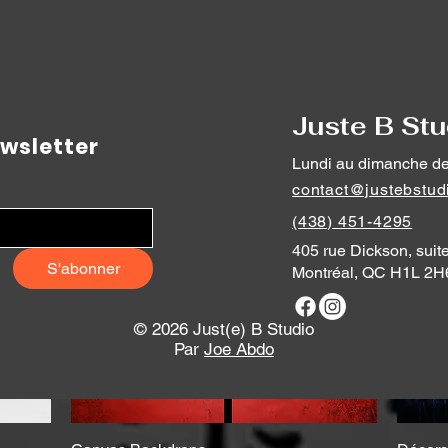
Prix
15,00 $CA
Ajouter au panier
Juste B Stu
wsletter
Lundi au dimanche de
contact@justebstud
(438) 451-4295
405 rue Dickson, suit
S'abonner
Montréal, QC H1L 2H
© 2026 Just(e) B Studio
Par
Joe Abdo
Aperçu rapide