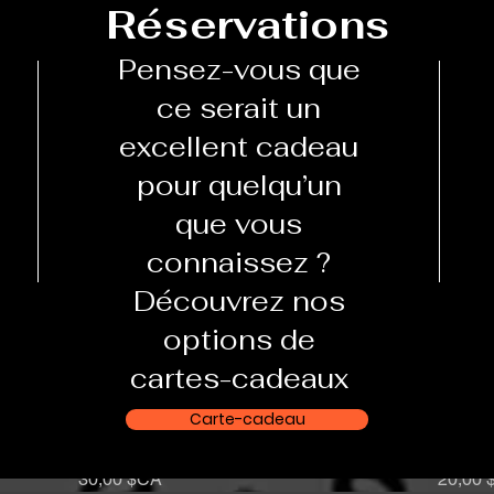
Ajouts
Réservations
Pensez-vous que
ce serait un
excellent cadeau
pour quelqu’un
que vous
connaissez ?
Découvrez nos
options de
cartes-cadeaux
Carte-cadeau
Scrim Jim 8' X 8' on wheels
Aperçu rapide
Contin
Prix
Prix
30,00 $CA
20,00 