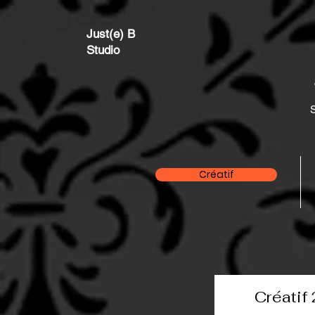
Just(e) B
Studio
S
Créatif
Créatif