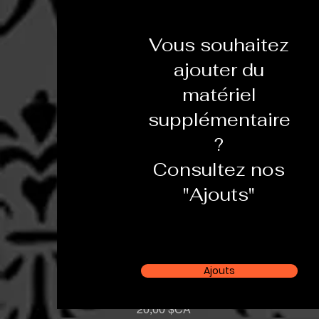
Vous souhaitez
ajouter du
matériel
supplémentaire
?
Consultez nos
"Ajouts"
Ajouts
Eyelighter / Réflecteur Incurvé
Aperçu rapide
Prix
20,00 $CA