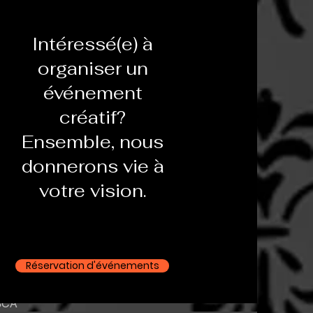
Intéressé(e) à
organiser un
événement
créatif?
Ensemble, nous
donnerons vie à
votre vision.
Réservation d'événements
uous Led light 500W bi-color
Aperçu rapide
$CA