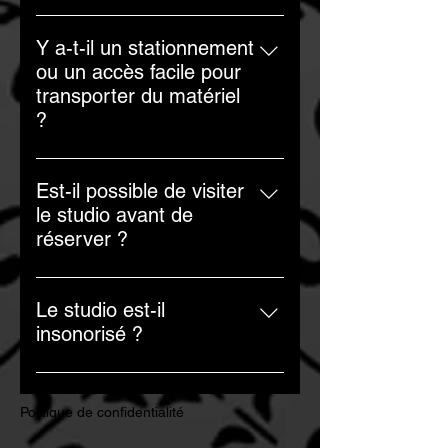
Oui, il vous suffit de me contacter
extérieures.
par email pour en faire la
Y a-t-il un stationnement
demande.
ou un accès facile pour
transporter du matériel
?
Plusieurs stationnements gratuits
sont disponibles. Il y a aussi
Est-il possible de visiter
plusieurs docks de déchargement.
le studio avant de
réserver ?
Bien sûr. Il vous suffit de me
contacter.
Le studio est-il
insonorisé ?
Le studio n'est pas totalement
insonorisé. Il est possible
Politique de confidentialité
d'entendre occasionnellement des