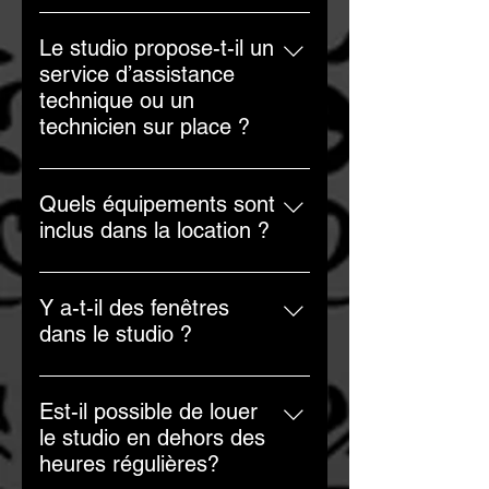
Oui, nous proposons des forfaits à
prix réduits pour les locations à
Le studio propose-t-il un
long terme et les réservations
service d’assistance
régulières.
technique ou un
technicien sur place ?
Oui, j'offre un service d'assistance
technique pour vous aider
Quels équipements sont
moyennant des frais
inclus dans la location ?
supplémentaires.
La location comprend des trépieds,
des sacs de sable, des softboxes
Y a-t-il des fenêtres
et des stripboxes et plus encore
dans le studio ?
!Des équipements
Non, le studio n'a pas de fenêtres.
supplémentaires peuvent être
Cependant, cela permet un
disponibles moyennant un coût
Est-il possible de louer
contrôle optimal de la lumière et de
supplémentaire.
le studio en dehors des
l'ambiance, quelle que soit l'heure
heures régulières?
de la journée ou les conditions